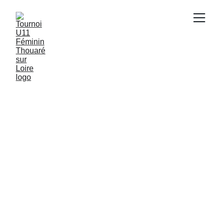
Challenge 
féminin
16 et 17 mai 2027
Rejoignez-nous pour un week-end de 
football exceptionnel avec 24 équipes 
U11F dont une étrangère sur le complexe 
du Parc des Sports à Thouaré sur Loire.