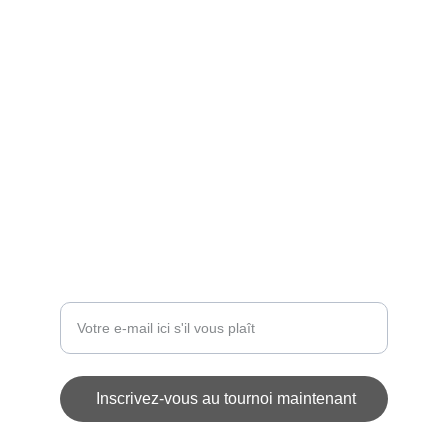
Participez au tournoi féminin U11F à Thouaré.
ÉVÉNEMENT
contact@challengedesetoiles.com
INSCRIPTIONS
Entrez votre adresse e-mail
Inscrivez-vous au tournoi maintenant