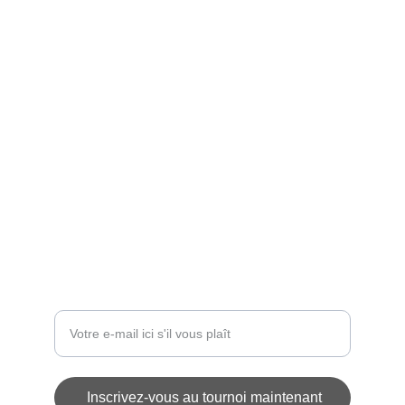
Bienvenue
Participez au tournoi féminin U11F à Thouaré.
ÉVÉNEMENT
contact@challengedesetoiles.com
INSCRIPTIONS
Entrez votre adresse e-mail
Inscrivez-vous au tournoi maintenant