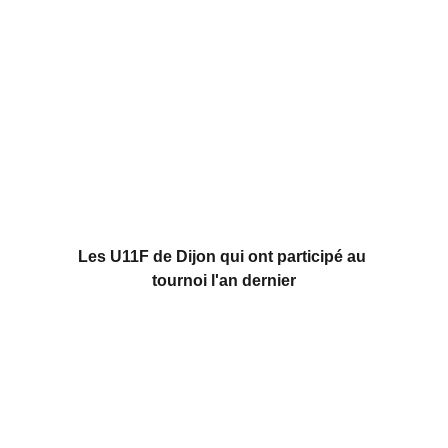
Les U11F de Dijon qui ont participé au 
tournoi l'an dernier
Bienvenue
Participez au tournoi féminin U11F à Thouaré.