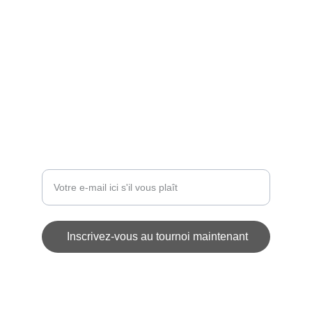
ÉVÉNEMENT
contact@challengedesetoiles.com
INSCRIPTIONS
Entrez votre adresse e-mail
Inscrivez-vous au tournoi maintenant
© 2025. All rights reserved.