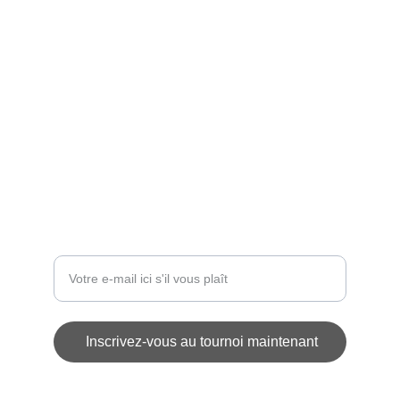
ÉVÉNEMENT
contact@challengedesetoiles.com
INSCRIPTIONS
Entrez votre adresse e-mail
Inscrivez-vous au tournoi maintenant