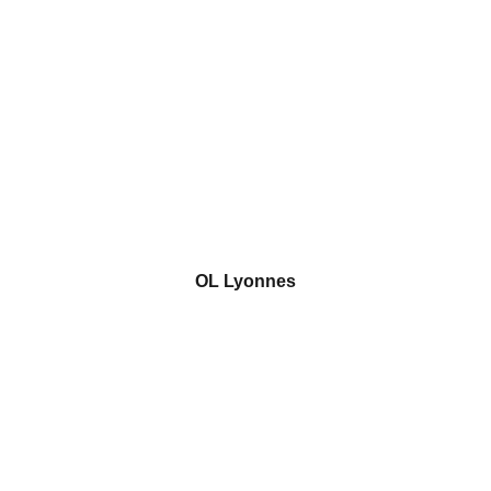
OL Lyonnes
Bienvenue
Participez au tournoi féminin U11F à Thouaré.