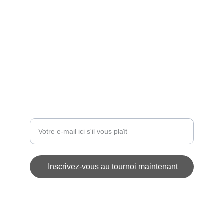
ÉVÉNEMENT
contact@challengedesetoiles.com
INSCRIPTIONS
Entrez votre adresse e-mail
Inscrivez-vous au tournoi maintenant
© 2025. All rights reserved.