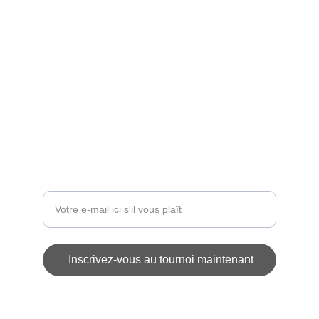
ÉVÉNEMENT
contact@challengedesetoiles.com
INSCRIPTIONS
Entrez votre adresse e-mail
Inscrivez-vous au tournoi maintenant