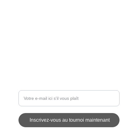
ÉVÉNEMENT
contact@challengedesetoiles.com
INSCRIPTIONS
Entrez votre adresse e-mail
Inscrivez-vous au tournoi maintenant